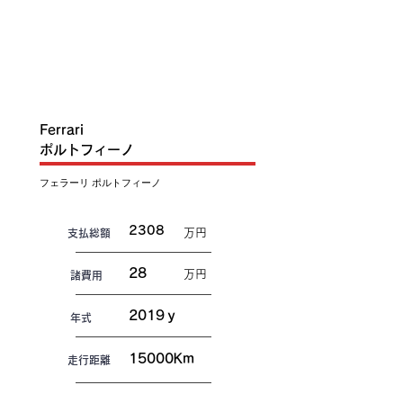
IN
T
O
C
S
K
Ferrari
ポルトフィーノ
フェラーリ ポルトフィーノ
2308
万円
​支払総額
28
万円
諸費用
2019ｙ
年式
15000Km
走行距離