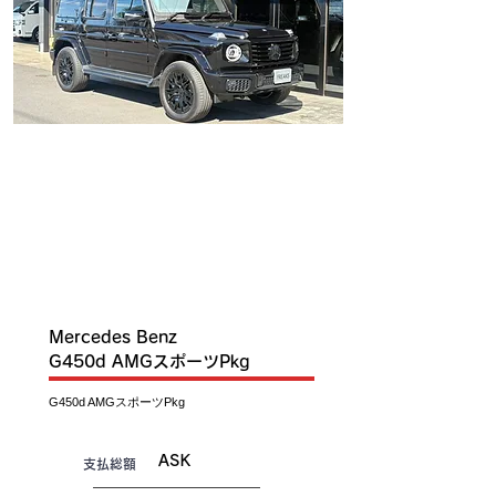
IN
T
O
C
S
K
Mercedes Benz
G450d AMGスポーツPkg
G450d AMGスポーツPkg
ASK
​支払総額