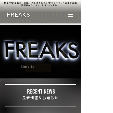
▫️新車/中古車販売・買取/ ▫️内外装カスタム/セキュリティ/▫️車検整備/保
険板金/▫️ロードサービス/レンタカー
FREAKS
RECENT NEWS
最新情報＆お知らせ