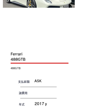
IN
T
O
C
S
K
Ferrari
488GTB
488GTB
ASK
​支払総額
諸費用
2017ｙ
年式