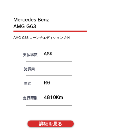
IN
T
O
C
S
K
Mercedes Benz
AMG G63
AMG G63 ローンチエディション 左H
ASK
​支払総額
諸費用
R6
年式
4810Km
走行距離
詳細を見る