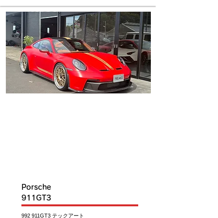
IN
T
O
C
S
K
Porsche
911GT3
992 911GT3 テックアート