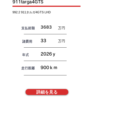
911targa4GTS
992.2 911
タルガ4GTS LHD
3683
万円
​支払総額
33
万円
諸費用
2026ｙ
年式
900ｋｍ
走行距離
詳細を見る
株式会社FREAKS
​お電話でお問合せ
TEL048-792-0500