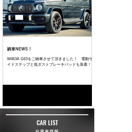
納車NEWS！
W463A G63をご納車させて頂きました！ 電動サ
イドステップと低ダストブレーキパッドも装着！
1
/
2
CAR LIST
在庫車情報