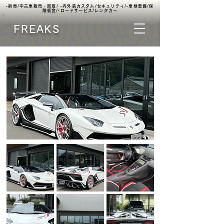
▫️新車/中古車販売・買取/ ▫️内外装カスタム/セキュリティ/▫️車検整備/保
険板金/▫️ロードサービス/レンタカー
FREAKS