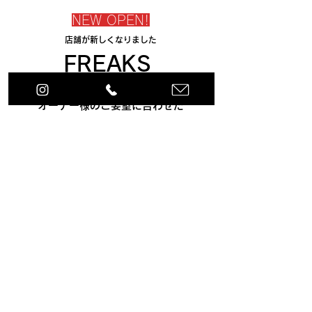
NEW OPEN!
店舗が新しくなりました
FREAKS
新車・中古車の販売、買取のほか
オーナー様のご要望に合わせた
​カスタマイズも承っております
お出かけ前のメンテナンスもお任せください。
株式会社FREAKS(フリークス)
埼玉県さいたま市見沼区東宮下3-2
TEL048-792-0500
営業時間9:00~21:00
定休日：(月)/第2&第4(日)
※電車でご来店の場合※
東武アーバンパークライン・七里駅から
車で5分ほど
事前にご連絡を頂ければ最寄り駅まで送