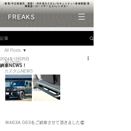
▫️新車/中古車販売・買取/ ▫️内外装カスタム/セキュリティ/▫️車検整備/保
険板金/▫️ロードサービス/レンタカー
FREAKS
記事
All Posts
2024年12月25日
All Posts
納車NEWS！
カスタムNEWS
新車・中古車情報
お知らせ＆更新情報
W463A G63をご納車させて頂きました👏