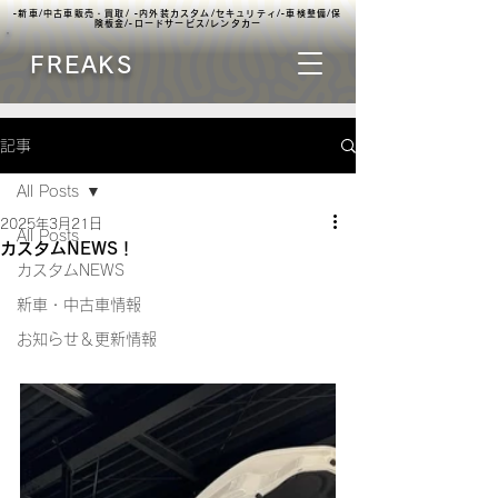
▫️新車/中古車販売・買取/ ▫️内外装カスタム/セキュリティ/▫️車検整備/保
険板金/▫️ロードサービス/レンタカー
FREAKS
記事
All Posts
2025年3月21日
All Posts
カスタムNEWS！
カスタムNEWS
新車・中古車情報
お知らせ＆更新情報