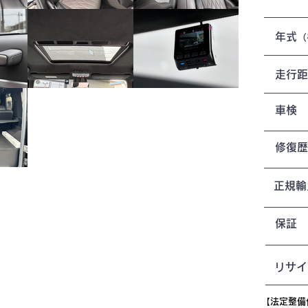
年式
（
走行距
車検
修復歴
​正規
保証
リサイ
【法定整備