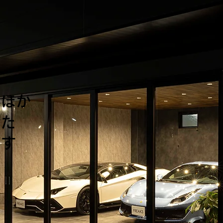
S
のほか
せた
ます