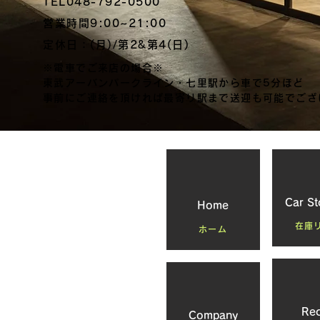
TEL048-792-0500
営業時間9:00~21:00
定休日：(月)/第2&第4(日)
※電車でご来店の場合※
東武アーバンパークライン・七里駅から車で5分ほど
事前にご連絡を頂ければ最寄り駅まで送迎も可能でござ
Car St
Home
在庫
ホーム
Rec
Company