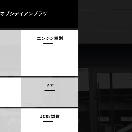
 （オブシディアンブラッ
エンジン種別
員
ドア
JC08燃費