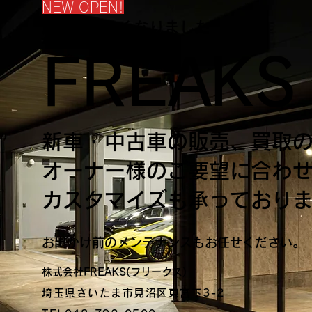
NEW OPEN!
店舗が新しくなりました
FREAK
新車・中古車の販売、買取
オーナー様のご要望に合わ
​カスタマイズも承っており
お出かけ前のメンテナンスもお任せください。
株式会社FREAKS(フリークス)
埼玉県さいたま市見沼区東宮下3-2