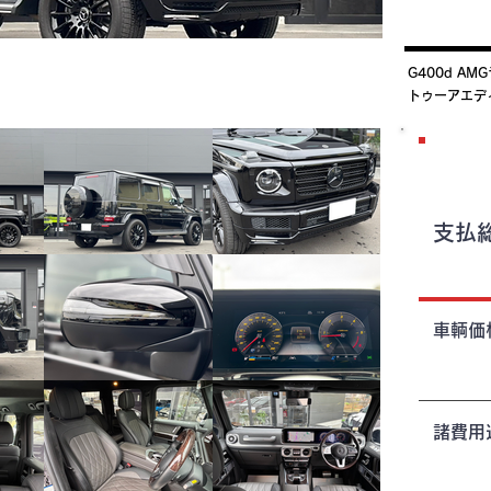
G400d A
トゥーアエデ
​支払
​車輌価
諸費用