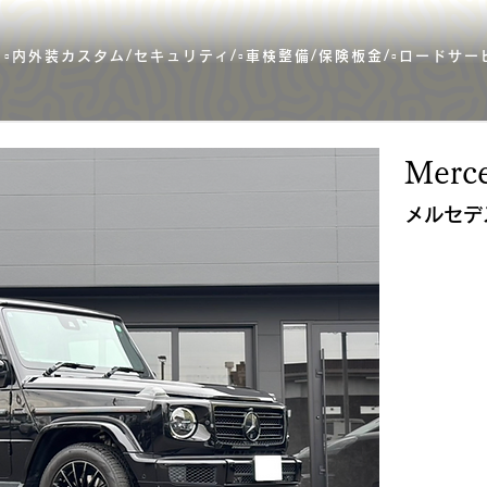
 ▫️内外装カスタム/セキュリティ/▫️車検整備/保険板金/▫️ロードサ
Merc
メルセデ