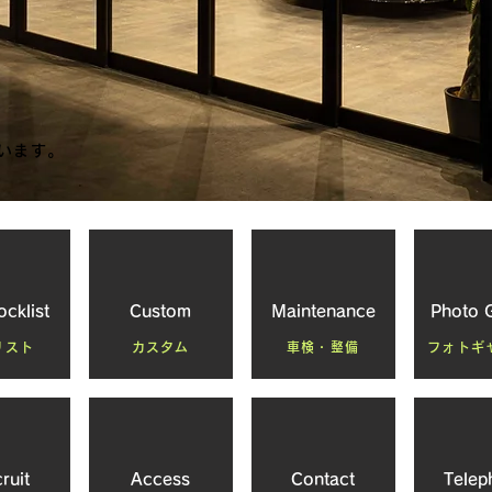
います。
ocklist
Custom
Maintenance
Photo G
リスト
カスタム
車検・整備
フォトギ
ruit
Access
Contact
Telep