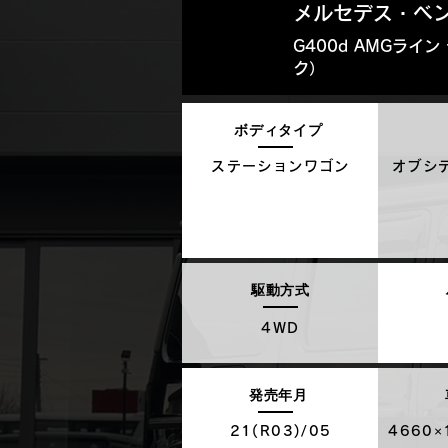
メルセデス・ベン
G400d AMGラ
ク）
ボディタイプ
ステーションワゴン
オブシ
駆動方式
4WD
発売年月
21(R03)/05
4660×