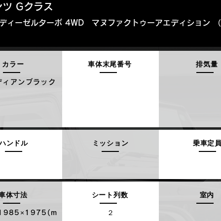
ツ Gクラス
イン ディーゼルターボ 4WD マヌファクトゥーアエディション
カラー
車体末尾番号
排気量
ディアンブラック
ハンドル
ミッション
乗車定
車体寸法
シート列数
室内
1985×1975(m
２