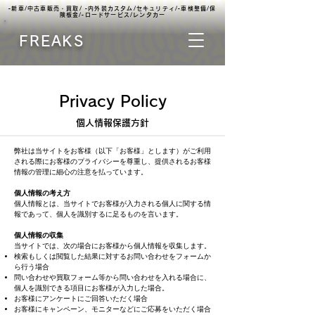
▫️新車/中古車販売・買取/ ▫️内外装カスタム/セキュリティ/▫️車検整備/保
険板金/▫️ロードサービス/レンタカー
FREAKS
Privacy Policy
個人情報保護方針
弊社は当サイトをお客様（以下「お客様」とします）がご利用
される際にお客様のプライバシーを尊重し、提供されるお客様
情報の管理に細心の注意を払っています。
個人情報の考え方
個人情報とは、当サイトでお客様が入力される個人に関する情
報であって、個人を識別するに足るものを言います。
個人情報の収集
当サイトでは、次の場合にお客様から個人情報を収集します。
検索もしくは閲覧した結果に対するお問い合わせをフォームか
ら行う場合
問い合わせや買取フォーム等から問い合わせを入れる場合に、
個人を識別できる項目にお客様が入力した場合。
お客様にアンケートにご回答いただく場合
お客様にキャンペーン、モニターなどにご応募をいただく場合