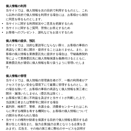
個人情報の利用
当サイトでは、個人情報を次の目的で利用するものとし、これ
ら以外の目的で個人情報を利用する場合には、お客様から個別
に同意を得るものとします。
当サイトに関する利用状況やご意見を把握するため
当サイトに関するご質問、苦情にお答えするため
お客様へのプレゼント、謝礼などをお送りするため
個人情報の提供、預託
当サイトでは、法的な要請等にならない限り、お客様の事前の
承認なく第三者に開示・提供することはありません。また、お
客様の個人情報を業務委託先に提供する場合は、守秘義務契約
等によって業務委託先に個人情報保護を義務付けるとともに、
業務委託先が適切に個人情報を取り扱うように管理いたしま
す。
個人情報の管理
当サイトでは、個人情報の管理責任者の下、一般の利用者がア
クセスできない安全な環境下にて厳重に管理するものとし、次
の場合を除いて、お客様の事前の承諾なく個人情報を第三者に
開示・漏洩いたしません（委託先は除く）。
お客様が第三者に不利益を及ぼすと当サイトが判断した上で、
当該第三者または警察等に開示する場合
裁判所、検察庁、警察、弁護士会、消費者センターまたはこれ
らに準ずる権限を有する機関から、お客様の個人情報について
の開示を求められた場合
当サイトの権利や財産を保護する目的で個人情報を開示する必
要が生じた場合また、協力企業(協力企業となりうる企業を含
みます)、広告主、その他の第三者に弊社のサービスを説明す