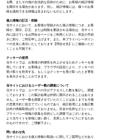
る際、またその他の合法的な目的のために、お客様の統計情報
を開示する場合があります。但し、統計情報には、個々のお客
様を識別できる情報は含まれないものとします。​
個人情報の訂正・削除
当サイトにおいて、お客様が登録された個人情報につき、お客
様が、開示、訂正、または削除を要請される場合は、当サイト
内に設けているお問合せページをご利用ください。所定の手続
きに則り、ご対応申し上げます。また、本プライバシーポリシ
ーの文末に表示いたしております【問合せ先】にご連絡いただ
くことも可能です。
クッキーの使用
当サイトでは、お客様の利便性を向上させるためクッキーを使
用しています。お客様は、ブラウザの設定により、クッキーの
受け取りを拒否する、もしくはクッキーを受け取ったとき警告
を表示させることができます。
当サイトにおけるユーザー数の調査について
当サイトでは、ユーザーの方がアクセスした数を集計し、調査
しております。この集計結果は外部に開示されることはありま
せん。ユーザー数を調査させていただくことはあくまでも今後
の営業方針に役立てていくものであり、統計処理による集計数
以外の情報取得は行っておりません。氏名や住所などといった
プライバシー情報の収集を目的とした調査ではございません。
より当サイトを皆様に使い易く、充実したサービスにするため
のものですので、ご理解下さい。
問い合わせ先
当サイトにおける個人情報の取扱いに関してご質問などがあり