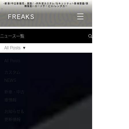
▫️新車/中古車販売・買取/ ▫️内外装カスタム/セキュリティ/▫️車検整備/保
険板金/▫️ロードサービス/レンタカー
FREAKS
ニュース一覧
All Posts
All Posts
カスタム
NEWS
新車・中古
車情報
お知らせ＆
更新情報