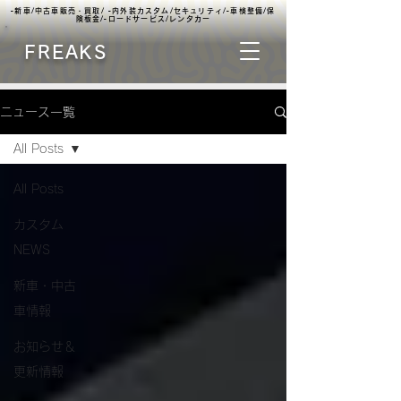
▫️新車/中古車販売・買取/ ▫️内外装カスタム/セキュリティ/▫️車検整備/保
険板金/▫️ロードサービス/レンタカー
FREAKS
ニュース一覧
All Posts
All Posts
カスタム
NEWS
新車・中古
車情報
お知らせ＆
更新情報