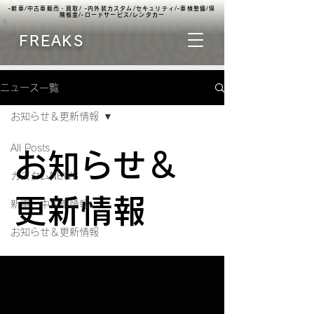
▫️新車/中古車販売・買取/ ▫️内外装カスタム/セキュリティ/▫️車検整備/保
険板金/▫️ロードサービス/レンタカー
FREAKS
ニュース一覧
お知らせ＆更新情報
All Posts
お知らせ＆
カスタムNEWS
更新情報
新車・中古車情報
お知らせ＆更新情報